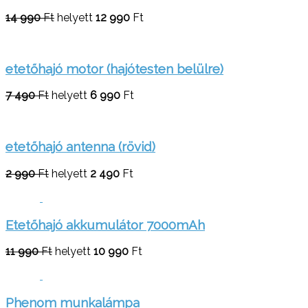
14 990
Ft
helyett
12 990
Ft
etetőhajó motor (hajótesten belülre)
7 490
Ft
helyett
6 990
Ft
etetőhajó antenna (rövid)
2 990
Ft
helyett
2 490
Ft
Etetőhajó akkumulátor 7000mAh
11 990
Ft
helyett
10 990
Ft
Phenom munkalámpa