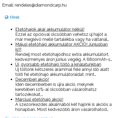
Email: rendeles@diamondcarp.hu
Hírek
Etetőhajók akár akkumulátor nélkül!
Ezzel az opcióval olcsóbban vehetsz új hajót a
már meglévő mellé tartalékba vagy ha váltanál…
Májusi etetőhajó akkumulátor AKCIÓ! Júniusban
is!!!
Rendelj most etetőhajódhoz extra akkumulátort,
kedvezményes áron június végéig. A 6800mAh-s…
Új, gyorsabb etetőhajó töltő a kínálatunkban
Új töltőnk kétszeres árammal fele annyi idő alatt
tölti fel etetőhajó akkumulátoraidat, mint…
Decemberi akció!
Idén decemberben is újra akció, melynek
keretében 10%-al olcsóbban vásárolhatsz
tartozékokat,…
Márciusi etetőhajó akció!
A szezonkezdés alkalmából két hajónk is akciós a
hónapban. Most kedvezőbb áron vásárolhatod…