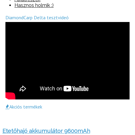
Hasznos holmik :)
DiamondCarp Delta tesztvideó
Akciós termékek
Etetőhajó akkumulátor 9600mAh