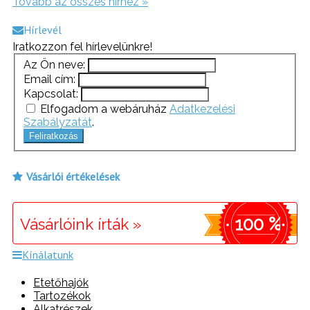
Tovább az összes hírhez »
Hírlevél
Iratkozzon fel hírlevelünkre!
Az Ön neve:
Email cím:
Kapcsolat:
Elfogadom a webáruház
Adatkezelési
Szabályzatát
.
Feliratkozás
Vásárlói értékelések
100 %
Vásárlóink írták »
Kínálatunk
Etetőhajók
Tartozékok
Alkatrészek