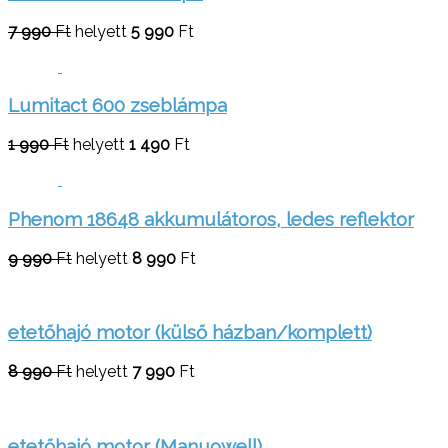
7 990
Ft
helyett
5 990
Ft
Lumitact 600 zseblámpa
1 990
Ft
helyett
1 490
Ft
Phenom 18648 akkumulátoros, ledes reflektor
9 990
Ft
helyett
8 990
Ft
etetőhajó motor (külső házban/komplett)
8 990
Ft
helyett
7 990
Ft
etetőhajó motor (Manuowell)