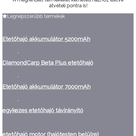
átvételi pontra is!
Legnépszerűbb termékek
Etetőhajó akkumulátor 5200mAh
DiamondCarp Beta Plus etetőhajó
Etetőhajó akkumulátor 7000mAh
egykezes etetőhajó távirányító
etetőhajó motor (hajótesten belülre)