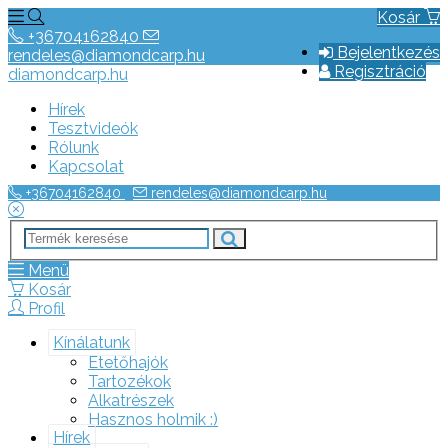
Kosár
+36704162840
Bejelentkezés
rendeles@diamondcarp.hu
Regisztráció
diamondcarp.hu
Hírek
Tesztvideók
Rólunk
Kapcsolat
+36704162840
rendeles@diamondcarp.hu
Menü
Kosár
Profil
Kínálatunk
Etetőhajók
Tartozékok
Alkatrészek
Hasznos holmik :)
Hírek