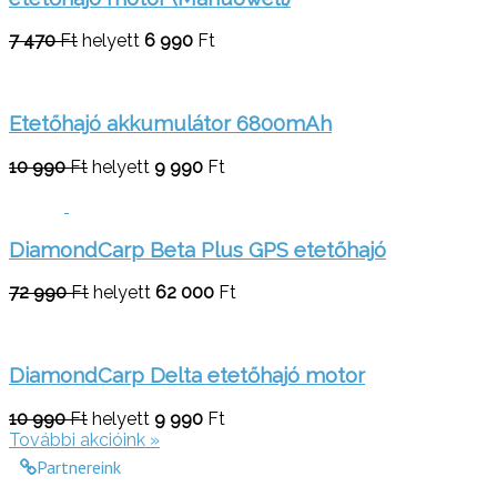
7 470
Ft
helyett
6 990
Ft
Etetőhajó akkumulátor 6800mAh
10 990
Ft
helyett
9 990
Ft
DiamondCarp Beta Plus GPS etetőhajó
72 990
Ft
helyett
62 000
Ft
DiamondCarp Delta etetőhajó motor
10 990
Ft
helyett
9 990
Ft
További akcióink »
Partnereink