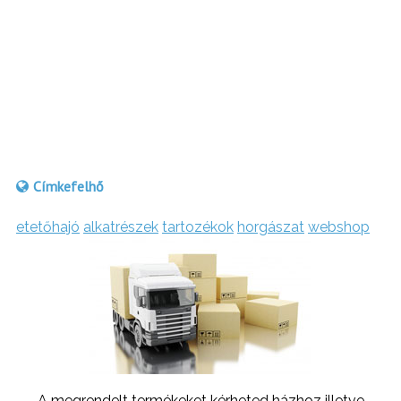
Címkefelhő
etetőhajó
alkatrészek
tartozékok
horgászat
webshop
A megrendelt termékeket kérheted házhoz illetve